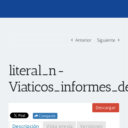
TRANSPARENCIA
CONVOCATORIAS PRECALIFICACIÓN
Anterior
Siguiente
NOTICIAS
literal_n-
CONTACTO
Viaticos_informes_de
Descargar
Compartir
Descripción
Vista previa
Versiones