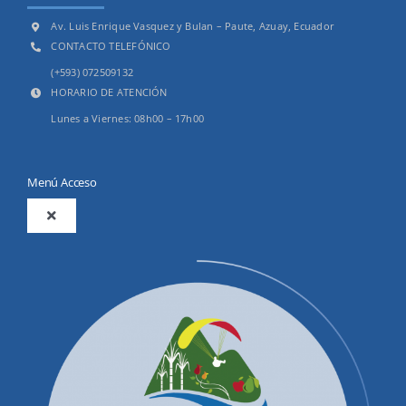
Av. Luis Enrique Vasquez y Bulan – Paute, Azuay, Ecuador
CONTACTO TELEFÓNICO
(+593) 072509132
HORARIO DE ATENCIÓN
Lunes a Viernes: 08h00 – 17h00
Menú Acceso
Toggle
Navigation
2025
Productos y Servicios
Convocatorias Precalificación