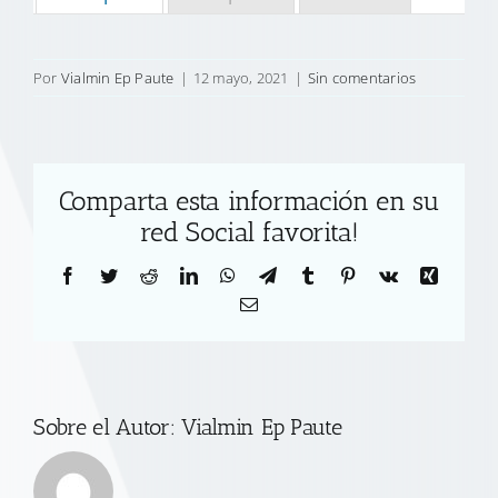
Por
Vialmin Ep Paute
|
12 mayo, 2021
|
Sin comentarios
Comparta esta información en su
red Social favorita!
Facebook
Twitter
Reddit
LinkedIn
WhatsApp
Telegram
Tumblr
Pinterest
Vk
Xing
Correo
electrónico
Sobre el Autor:
Vialmin Ep Paute