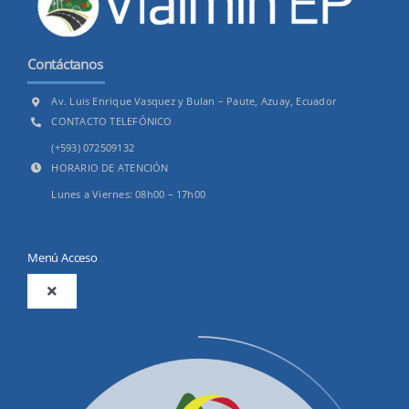
Contáctanos
Av. Luis Enrique Vasquez y Bulan – Paute, Azuay, Ecuador
CONTACTO TELEFÓNICO
(+593) 072509132
HORARIO DE ATENCIÓN
Lunes a Viernes: 08h00 – 17h00
Menú Acceso
Toggle
Navigation
2025
Productos y Servicios