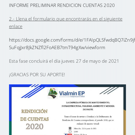
INFORME PRELIMINAR RENDICION CUENTAS 2020
2.- Llena el formulario que encontrarás en el siguiente
enlace
https://docs.google.com/forms/d/e/1FAIpQLSfwdqBQ7iZn9jf
SuFqjJxr8JkZNZfl2FoAEB7tmT94gXw/viewform
Esta fase concluirá el día jueves 27 de mayo de 2021
¡GRACIAS POR SU APORTE!