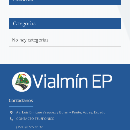
Categorías
No hay categorías
Contáctanos
Av. Luis Enrique Vasquez y Bulan – Paute, Azuay, Ecuador
CONTACTO TELEFÓNICO
(+593) 072509132