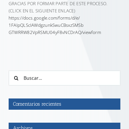
GRACIAS POR FORMAR PARTE DE ESTE PROCESO.
(CLICK EN EL SIGUIENTE ENLACE)
https://docs.google.com/forms/
d/e/
1FAIpQLScIAWdgzunkSwuCBsxzSMSb
GTWRRW82VpRSMU04yF8vNCDrAQ/
viewform
Buscar:
Comentarios recientes
Archivos