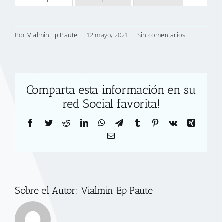
Por
Vialmin Ep Paute
|
12 mayo, 2021
|
Sin comentarios
Comparta esta información en su
red Social favorita!
Facebook
Twitter
Reddit
LinkedIn
WhatsApp
Telegram
Tumblr
Pinterest
Vk
Xing
Correo
electrónico
Sobre el Autor:
Vialmin Ep Paute