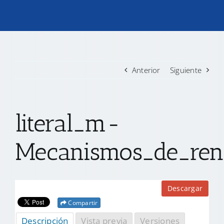
TRANSPARENCIA
CONVOCATORIAS PRECALIFICACIÓN
Anterior
Siguiente
NOTICIAS
literal_m-
CONTACTO
Mecanismos_de_rend
Descargar
Compartir
Descripción
Vista previa
Versiones