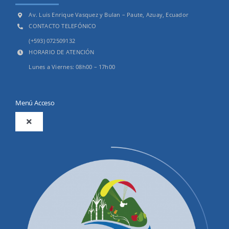
Av. Luis Enrique Vasquez y Bulan – Paute, Azuay, Ecuador
CONTACTO TELEFÓNICO
(+593) 072509132
HORARIO DE ATENCIÓN
Lunes a Viernes: 08h00 – 17h00
Menú Acceso
Toggle
Navigation
2025
Productos y Servicios
Convocatorias Precalificación