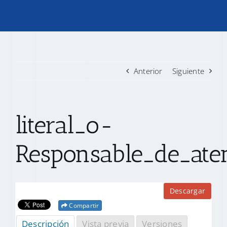
TRANSPARENCIA
CONVOCATORIAS PRECALIFICACIÓN
Anterior
Siguiente
NOTICIAS
literal_o-
CONTACTO
Responsable_de_ate
Descargar
Compartir
Descripción
Vista previa
Versiones