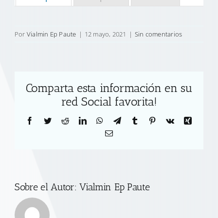
Por
Vialmin Ep Paute
|
12 mayo, 2021
|
Sin comentarios
Comparta esta información en su
red Social favorita!
Facebook
Twitter
Reddit
LinkedIn
WhatsApp
Telegram
Tumblr
Pinterest
Vk
Xing
Correo
electrónico
Sobre el Autor:
Vialmin Ep Paute