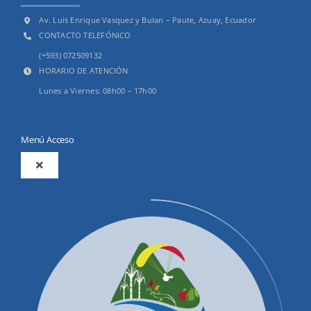
Av. Luis Enrique Vasquez y Bulan – Paute, Azuay, Ecuador
CONTACTO TELEFÓNICO
(+593) 072509132
HORARIO DE ATENCIÓN
Lunes a Viernes: 08h00 – 17h00
Menú Acceso
Toggle
Navigation
2025
Productos y Servicios
Convocatorias Precalificación