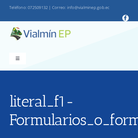
Saltar
Teléfono: 072509132
|
Correo: info@vialminep.gob.ec
al
contenido
Toggle
Navigation
INICIO
VIALMIN
literal_f1-
Formularios_o_form
PRODUCTOS
LOTAIP