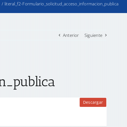
o
/
literal_f2-Formulario_solicitud_acceso_informacion_publica
Anterior
Siguiente
n_publica
Descargar