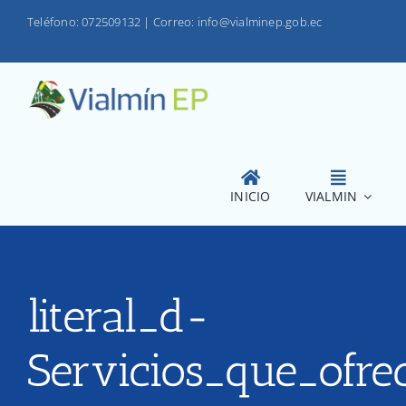
Saltar
Teléfono: 072509132
|
Correo: info@vialminep.gob.ec
al
contenido
INICIO
VIALMIN
literal_d-
Servicios_que_ofre