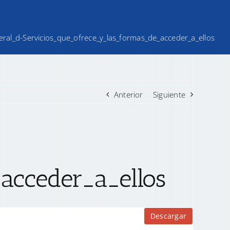
iteral_d-Servicios_que_ofrece_y_las_formas_de_acceder_a_ellos
Anterior
Siguiente
acceder_a_ellos
Descargar