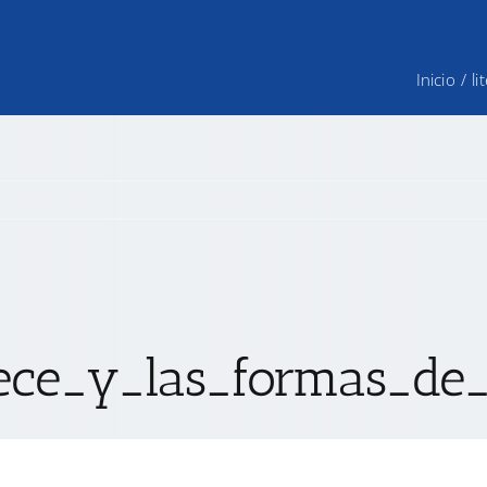
Inicio
/
l
ece_y_las_formas_de_