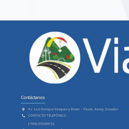
Contáctanos
Av. Luis Enrique Vasquez y Bulan – Paute, Azuay, Ecuador
CONTACTO TELEFÓNICO
(+593) 072509132