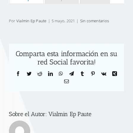
Por
Vialmin Ep Paute
|
5 mayo, 2021
|
Sin comentarios
Comparta esta información en su
red Social favorita!
Facebook
Twitter
Reddit
LinkedIn
WhatsApp
Telegram
Tumblr
Pinterest
Vk
Xing
Correo
electrónico
Sobre el Autor:
Vialmin Ep Paute