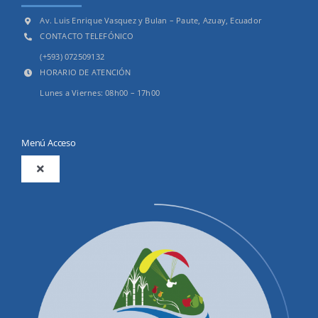
Av. Luis Enrique Vasquez y Bulan – Paute, Azuay, Ecuador
CONTACTO TELEFÓNICO
(+593) 072509132
HORARIO DE ATENCIÓN
Lunes a Viernes: 08h00 – 17h00
Menú Acceso
Toggle
Navigation
2025
Productos y Servicios
Convocatorias Precalificación