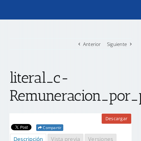
TRANSPARENCIA
CONVOCATORIAS PRECALIFICACIÓN
Anterior
Siguiente
NOTICIAS
literal_c-
CONTACTO
Remuneracion_por_
Descargar
Compartir
Descripción
Vista previa
Versiones