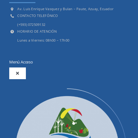
Av. Luis Enrique Vasquez y Bulan – Paute, Azuay, Ecuador
CONTACTO TELEFÓNICO
(+593) 072509132
HORARIO DE ATENCIÓN
Lunes a Viernes: 08h00 – 17h00
Menú Acceso
Toggle
Navigation
2025
Productos y Servicios
Convocatorias Precalificación