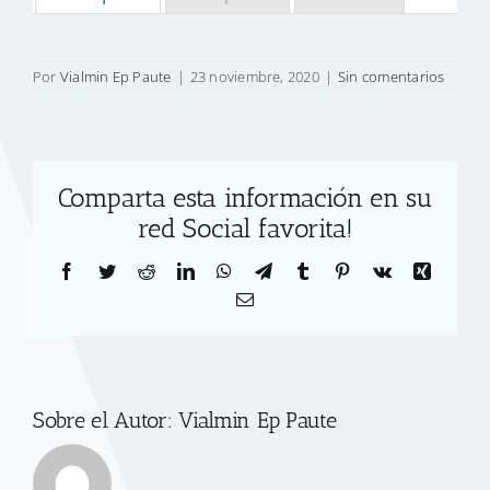
Por
Vialmin Ep Paute
|
23 noviembre, 2020
|
Sin comentarios
Comparta esta información en su
red Social favorita!
Facebook
Twitter
Reddit
LinkedIn
WhatsApp
Telegram
Tumblr
Pinterest
Vk
Xing
Correo
electrónico
Sobre el Autor:
Vialmin Ep Paute