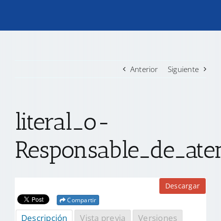
TRANSPARENCIA
CONVOCATORIAS PRECALIFICACIÓN
Anterior
Siguiente
NOTICIAS
literal_o-
CONTACTO
Responsable_de_ate
Descargar
Compartir
Descripción
Vista previa
Versiones