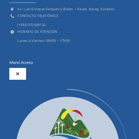
Av. Luis Enrique Vasquez y Bulan – Paute, Azuay, Ecuador
CONTACTO TELEFÓNICO
(+593) 072509132
HORARIO DE ATENCIÓN
Lunes a Viernes: 08h00 – 17h00
Menú Acceso
Toggle
Navigation
2025
Productos y Servicios
Convocatorias Precalificación