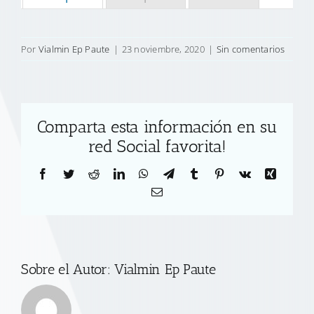
Por
Vialmin Ep Paute
|
23 noviembre, 2020
|
Sin comentarios
Comparta esta información en su
red Social favorita!
Facebook
Twitter
Reddit
LinkedIn
WhatsApp
Telegram
Tumblr
Pinterest
Vk
Xing
Correo
electrónico
Sobre el Autor:
Vialmin Ep Paute