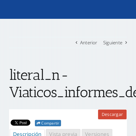
TRANSPARENCIA
CONVOCATORIAS PRECALIFICACIÓN
Anterior
Siguiente
NOTICIAS
literal_n-
CONTACTO
Viaticos_informes_de
Descargar
Compartir
Descripción
Vista previa
Versiones