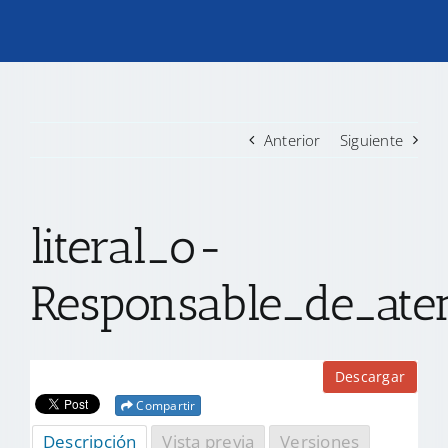
TRANSPARENCIA
CONVOCATORIAS PRECALIFICACIÓN
Anterior
Siguiente
NOTICIAS
literal_o-
CONTACTO
Responsable_de_ate
Descargar
Compartir
Descripción
Vista previa
Versiones