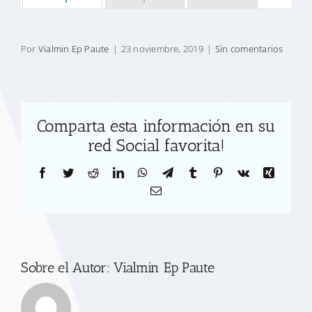
Por
Vialmin Ep Paute
|
23 noviembre, 2019
|
Sin comentarios
Comparta esta información en su
red Social favorita!
Facebook
Twitter
Reddit
LinkedIn
WhatsApp
Telegram
Tumblr
Pinterest
Vk
Xing
Correo
electrónico
Sobre el Autor:
Vialmin Ep Paute