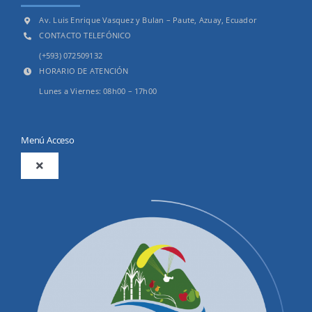
Av. Luis Enrique Vasquez y Bulan – Paute, Azuay, Ecuador
CONTACTO TELEFÓNICO
(+593) 072509132
HORARIO DE ATENCIÓN
Lunes a Viernes: 08h00 – 17h00
Menú Acceso
Toggle
Navigation
2025
Productos y Servicios
Convocatorias Precalificación