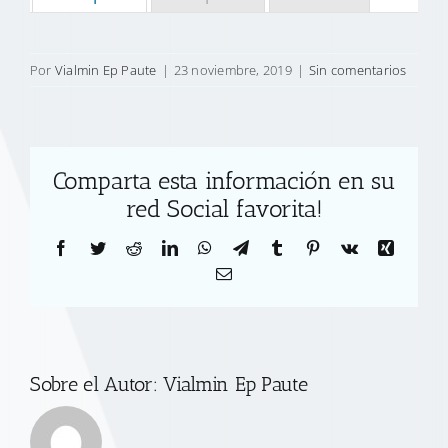
Por
Vialmin Ep Paute
|
23 noviembre, 2019
|
Sin comentarios
Comparta esta información en su
red Social favorita!
Facebook
Twitter
Reddit
LinkedIn
WhatsApp
Telegram
Tumblr
Pinterest
Vk
Xing
Correo
electrónico
Sobre el Autor:
Vialmin Ep Paute