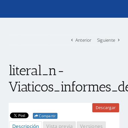
TRANSPARENCIA
CONVOCATORIAS PRECALIFICACIÓN
Anterior
Siguiente
NOTICIAS
literal_n-
CONTACTO
Viaticos_informes_de
Descargar
Compartir
Descripción
Vista previa
Versiones