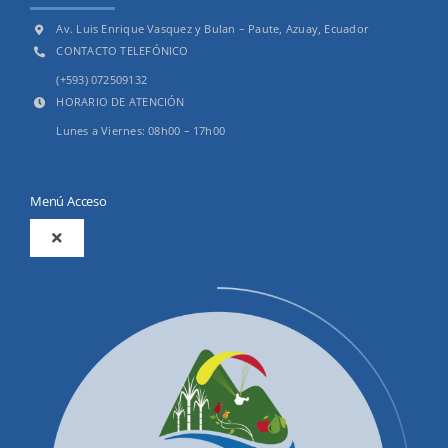
Av. Luis Enrique Vasquez y Bulan – Paute, Azuay, Ecuador
CONTACTO TELEFÓNICO
(+593) 072509132
HORARIO DE ATENCIÓN
Lunes a Viernes: 08h00 – 17h00
Menú Acceso
Toggle
Navigation
2025
Productos y Servicios
Convocatorias Precalificación