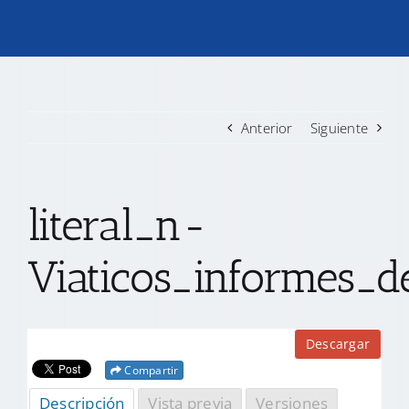
TRANSPARENCIA
CONVOCATORIAS PRECALIFICACIÓN
Anterior
Siguiente
NOTICIAS
literal_n-
CONTACTO
Viaticos_informes_de
Descargar
Compartir
Descripción
Vista previa
Versiones