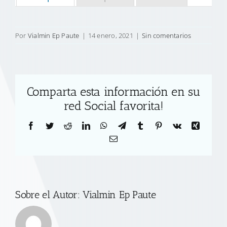
Por
Vialmin Ep Paute
|
14 enero, 2021
|
Sin comentarios
Comparta esta información en su
red Social favorita!
Facebook
Twitter
Reddit
LinkedIn
WhatsApp
Telegram
Tumblr
Pinterest
Vk
Xing
Correo
electrónico
Sobre el Autor:
Vialmin Ep Paute