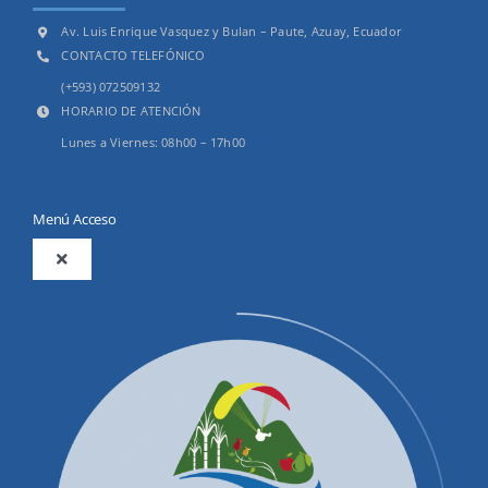
Av. Luis Enrique Vasquez y Bulan – Paute, Azuay, Ecuador
CONTACTO TELEFÓNICO
(+593) 072509132
HORARIO DE ATENCIÓN
Lunes a Viernes: 08h00 – 17h00
Menú Acceso
Toggle
Navigation
2025
Productos y Servicios
Convocatorias Precalificación