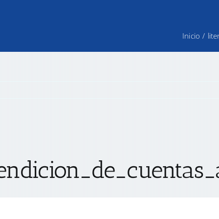
Inicio
/
lit
ndicion_de_cuentas_