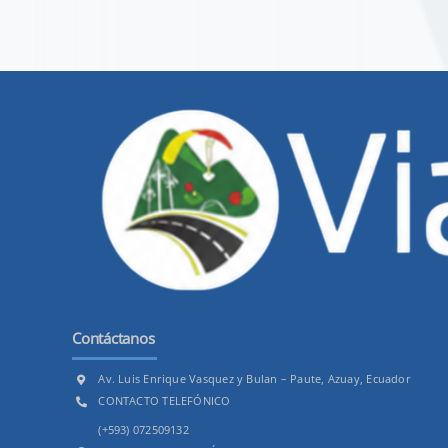
Contáctanos
Av. Luis Enrique Vasquez y Bulan – Paute, Azuay, Ecuador
CONTACTO TELEFÓNICO
(+593) 072509132