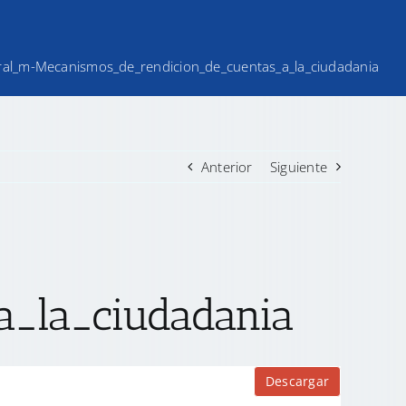
eral_m-Mecanismos_de_rendicion_de_cuentas_a_la_ciudadania
Anterior
Siguiente
a_la_ciudadania
Descargar