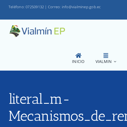
Saltar
Teléfono: 072509132
|
Correo: info@vialminep.gob.ec
al
contenido
INICIO
VIALMIN
literal_m-
Mecanismos_de_ren