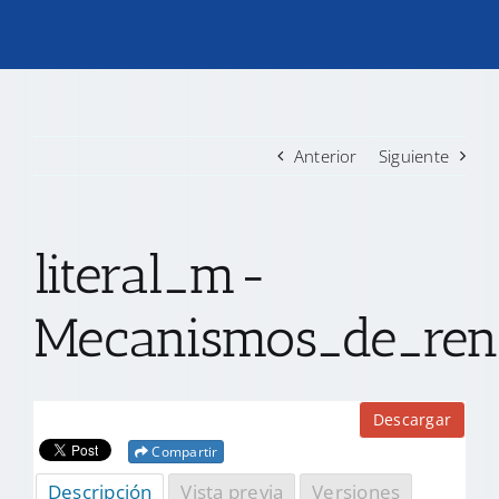
TRANSPARENCIA
CONVOCATORIAS PRECALIFICACIÓN
Anterior
Siguiente
NOTICIAS
literal_m-
CONTACTO
Mecanismos_de_rend
Descargar
Compartir
Descripción
Vista previa
Versiones