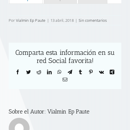
Por
Vialmin Ep Paute
|
13 abril, 2018
|
Sin comentarios
Comparta esta información en su
red Social favorita!
Facebook
Twitter
Reddit
LinkedIn
WhatsApp
Telegram
Tumblr
Pinterest
Vk
Xing
Correo
electrónico
Sobre el Autor:
Vialmin Ep Paute