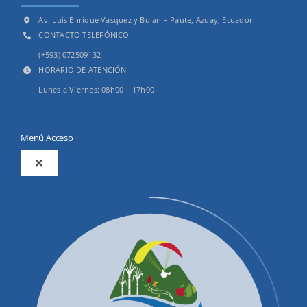
Av. Luis Enrique Vasquez y Bulan – Paute, Azuay, Ecuador
CONTACTO TELEFÓNICO
(+593) 072509132
HORARIO DE ATENCIÓN
Lunes a Viernes: 08h00 – 17h00
Menú Acceso
Toggle
Navigation
2025
Productos y Servicios
Convocatorias Precalificación