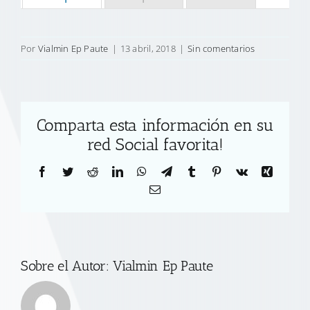
Por
Vialmin Ep Paute
|
13 abril, 2018
|
Sin comentarios
Comparta esta información en su
red Social favorita!
Facebook
Twitter
Reddit
LinkedIn
WhatsApp
Telegram
Tumblr
Pinterest
Vk
Xing
Correo
electrónico
Sobre el Autor:
Vialmin Ep Paute