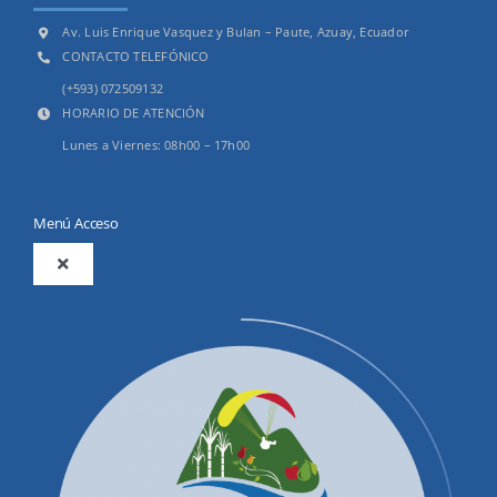
Av. Luis Enrique Vasquez y Bulan – Paute, Azuay, Ecuador
CONTACTO TELEFÓNICO
(+593) 072509132
HORARIO DE ATENCIÓN
Lunes a Viernes: 08h00 – 17h00
Menú Acceso
Toggle
Navigation
2025
Productos y Servicios
Convocatorias Precalificación