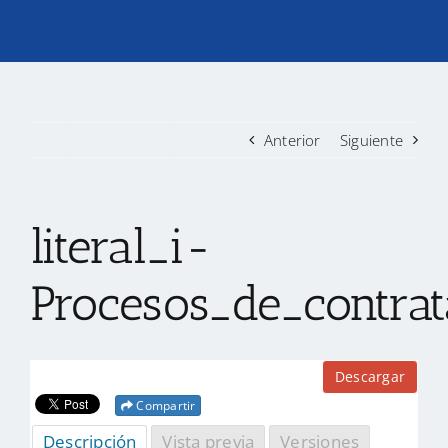
TRANSPARENCIA
CONVOCATORIAS PRECALIFICACIÓN
Anterior
Siguiente
NOTICIAS
literal_i-
CONTACTO
Procesos_de_contra
Descargar
Compartir
Descripción
Vista previa
Versiones