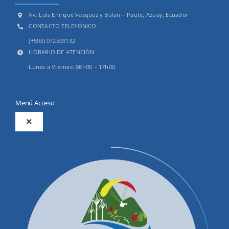
Av. Luis Enrique Vasquez y Bulan – Paute, Azuay, Ecuador
CONTACTO TELEFÓNICO
(+593) 072509132
HORARIO DE ATENCIÓN
Lunes a Viernes: 08h00 – 17h00
Menú Acceso
Toggle
Navigation
2025
Productos y Servicios
Convocatorias Precalificación