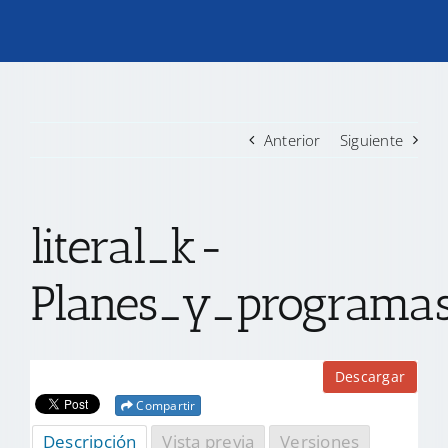
TRANSPARENCIA
CONVOCATORIAS PRECALIFICACIÓN
Anterior
Siguiente
NOTICIAS
literal_k-
CONTACTO
Planes_y_programas
Descargar
Compartir
Descripción
Vista previa
Versiones