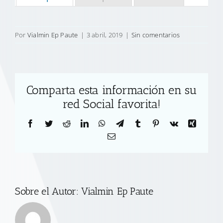
Por
Vialmin Ep Paute
|
3 abril, 2019
|
Sin comentarios
Comparta esta información en su
red Social favorita!
Facebook
Twitter
Reddit
LinkedIn
WhatsApp
Telegram
Tumblr
Pinterest
Vk
Xing
Correo
electrónico
Sobre el Autor:
Vialmin Ep Paute