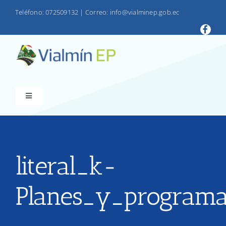
Saltar
Teléfono: 072509132
|
Correo: info@vialminep.gob.ec
al
contenido
Toggle
Navigation
INICIO
VIALMIN
literal_k-
Planes_y_programa
PRODUCTOS
LOTAIP