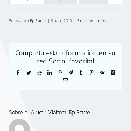
Por
Vialmin Ep Paute
|
3 abril, 2019
|
Sin comentarios
Comparta esta información en su
red Social favorita!
Facebook
Twitter
Reddit
LinkedIn
WhatsApp
Telegram
Tumblr
Pinterest
Vk
Xing
Correo
electrónico
Sobre el Autor:
Vialmin Ep Paute