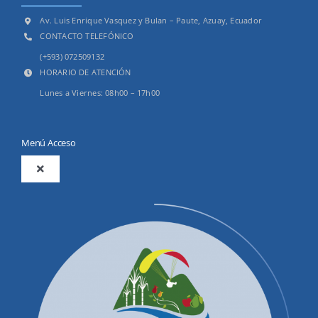
Av. Luis Enrique Vasquez y Bulan – Paute, Azuay, Ecuador
CONTACTO TELEFÓNICO
(+593) 072509132
HORARIO DE ATENCIÓN
Lunes a Viernes: 08h00 – 17h00
Menú Acceso
Toggle
Navigation
2025
Productos y Servicios
Convocatorias Precalificación