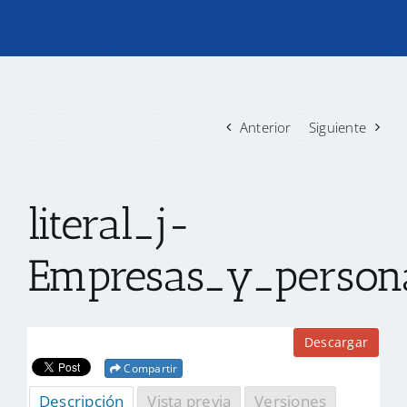
TRANSPARENCIA
CONVOCATORIAS PRECALIFICACIÓN
Anterior
Siguiente
NOTICIAS
literal_j-
CONTACTO
Empresas_y_person
Descargar
Compartir
Descripción
Vista previa
Versiones