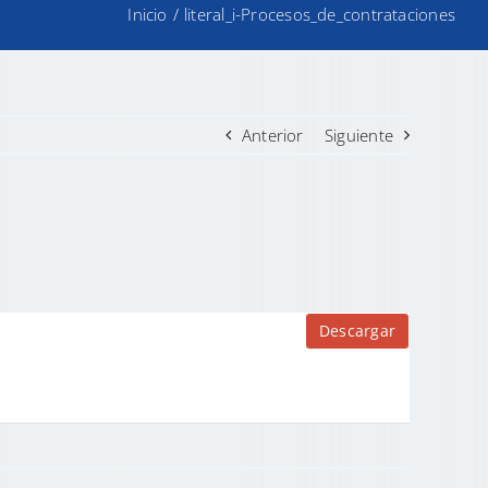
Inicio
/
literal_i-Procesos_de_contrataciones
Anterior
Siguiente
Descargar