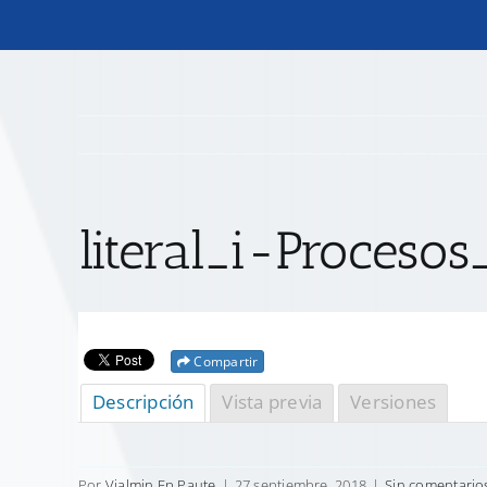
literal_i-Procesos
Compartir
Descripción
Vista previa
Versiones
Por
Vialmin Ep Paute
|
27 septiembre, 2018
|
Sin comentario