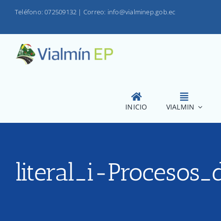
Saltar
Teléfono: 072509132
|
Correo: info@vialminep.gob.ec
al
contenido
INICIO
VIALMIN
literal_i-Procesos_