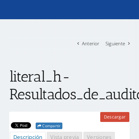
TRANSPARENCIA
CONVOCATORIAS PRECALIFICACIÓN
Anterior
Siguiente
NOTICIAS
literal_h-
CONTACTO
Resultados_de_audi
Descargar
Compartir
Descripción
Vista previa
Versiones