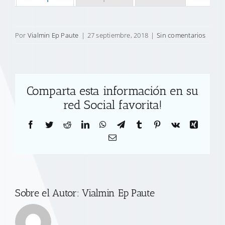
Por
Vialmin Ep Paute
|
27 septiembre, 2018
|
Sin comentarios
Comparta esta información en su
red Social favorita!
Facebook
Twitter
Reddit
LinkedIn
WhatsApp
Telegram
Tumblr
Pinterest
Vk
Xing
Correo
electrónico
Sobre el Autor:
Vialmin Ep Paute