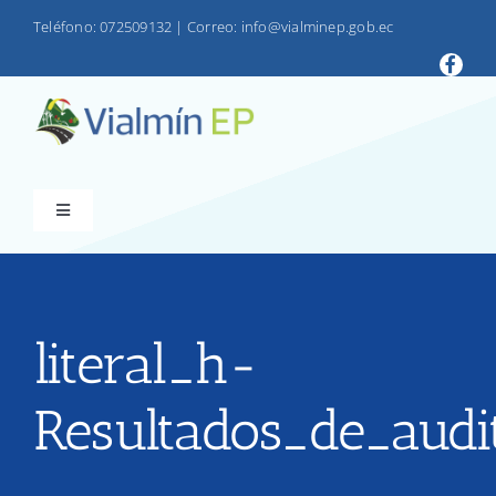
Saltar
Teléfono: 072509132
|
Correo: info@vialminep.gob.ec
al
contenido
Toggle
Navigation
INICIO
VIALMIN
literal_h-
Resultados_de_audi
PRODUCTOS
LOTAIP