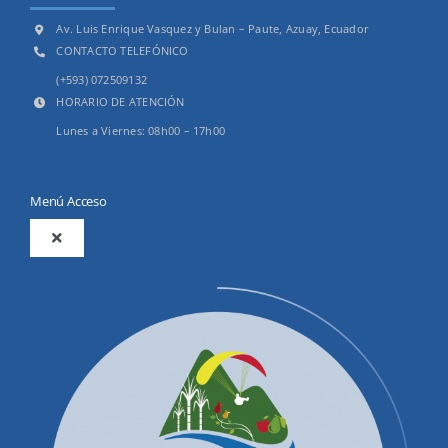
Av. Luis Enrique Vasquez y Bulan – Paute, Azuay, Ecuador
CONTACTO TELEFÓNICO
(+593) 072509132
HORARIO DE ATENCIÓN
Lunes a Viernes: 08h00 – 17h00
Menú Acceso
Toggle
Navigation
2025
Productos y Servicios
Convocatorias Precalificación