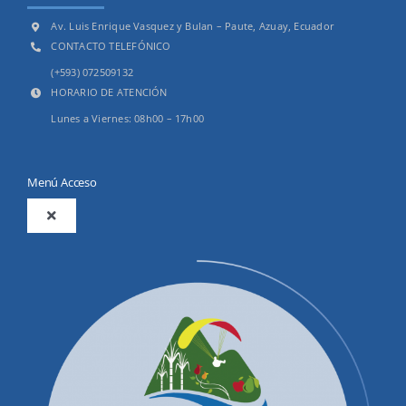
Av. Luis Enrique Vasquez y Bulan – Paute, Azuay, Ecuador
CONTACTO TELEFÓNICO
(+593) 072509132
HORARIO DE ATENCIÓN
Lunes a Viernes: 08h00 – 17h00
Menú Acceso
Toggle
Navigation
2025
Productos y Servicios
Convocatorias Precalificación