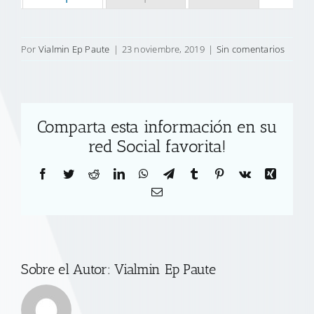
Por
Vialmin Ep Paute
|
23 noviembre, 2019
|
Sin comentarios
Comparta esta información en su
red Social favorita!
Facebook
Twitter
Reddit
LinkedIn
WhatsApp
Telegram
Tumblr
Pinterest
Vk
Xing
Correo
electrónico
Sobre el Autor:
Vialmin Ep Paute