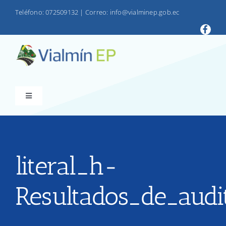
Saltar
Teléfono: 072509132
|
Correo: info@vialminep.gob.ec
al
contenido
Toggle
Navigation
INICIO
VIALMIN
literal_h-
Resultados_de_audi
PRODUCTOS
LOTAIP