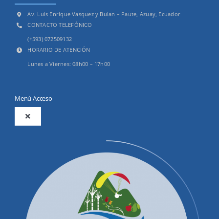
Av. Luis Enrique Vasquez y Bulan – Paute, Azuay, Ecuador
CONTACTO TELEFÓNICO
(+593) 072509132
HORARIO DE ATENCIÓN
Lunes a Viernes: 08h00 – 17h00
Menú Acceso
Toggle
Navigation
2025
Productos y Servicios
Convocatorias Precalificación