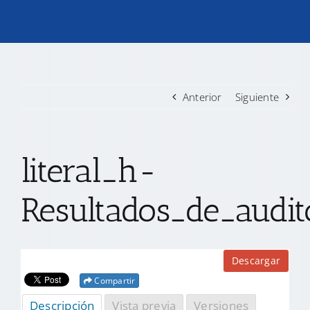
TRANSPARENCIA
CONVOCATORIAS PRECALIFICACIÓN
Anterior
Siguiente
NOTICIAS
literal_h-
CONTACTO
Resultados_de_audi
Descargar
Compartir
Descripción
Vista previa
Versiones