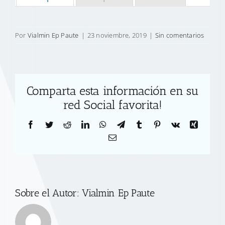
Por
Vialmin Ep Paute
|
23 noviembre, 2019
|
Sin comentarios
Comparta esta información en su
red Social favorita!
Facebook
Twitter
Reddit
LinkedIn
WhatsApp
Telegram
Tumblr
Pinterest
Vk
Xing
Correo
electrónico
Sobre el Autor:
Vialmin Ep Paute