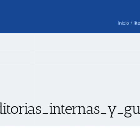
Inicio
/
li
itorias_internas_y_g