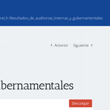
teral_h-Resultados_de_auditorias_internas_y_gubernamentales
Anterior
Siguiente
ubernamentales
Descargar