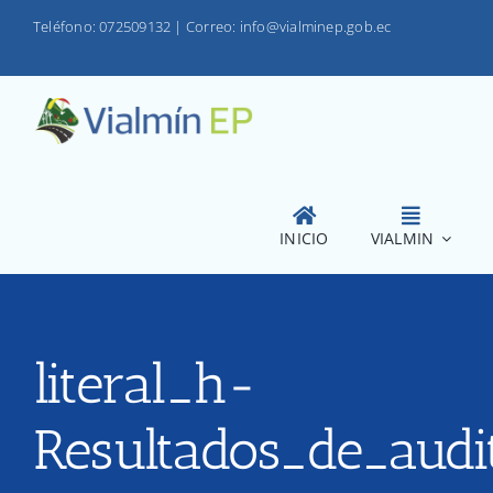
Saltar
Teléfono: 072509132
|
Correo: info@vialminep.gob.ec
al
contenido
INICIO
VIALMIN
literal_h-
Resultados_de_audi