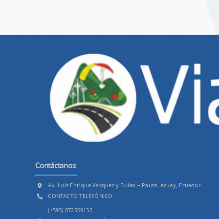
Contáctanos
Av. Luis Enrique Vasquez y Bulan – Paute, Azuay, Ecuador
CONTACTO TELEFÓNICO
(+593) 072509132