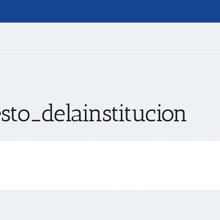
sto_delainstitucion
s