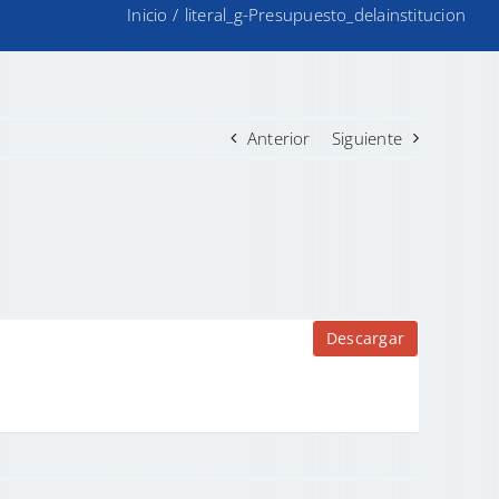
Inicio
/
literal_g-Presupuesto_delainstitucion
Anterior
Siguiente
Descargar