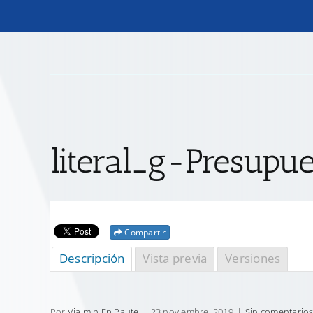
literal_g-Presupue
Compartir
Descripción
Vista previa
Versiones
Por
Vialmin Ep Paute
|
23 noviembre, 2019
|
Sin comentario