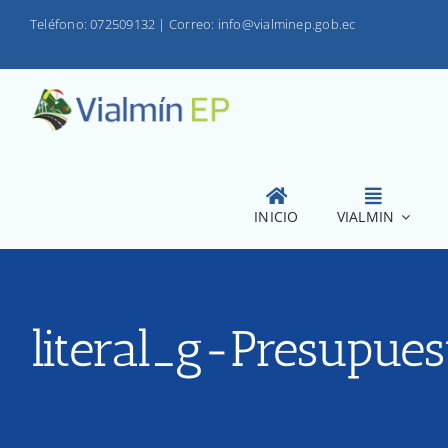
Saltar
Teléfono: 072509132
|
Correo: info@vialminep.gob.ec
al
contenido
INICIO
VIALMIN
literal_g-Presupues