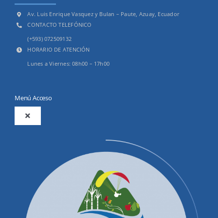
Av. Luis Enrique Vasquez y Bulan – Paute, Azuay, Ecuador
CONTACTO TELEFÓNICO
(+593) 072509132
HORARIO DE ATENCIÓN
Lunes a Viernes: 08h00 – 17h00
Menú Acceso
Toggle
Navigation
2025
Productos y Servicios
Convocatorias Precalificación