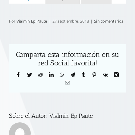
Por
Vialmin Ep Paute
|
27 septiembre, 2018
|
Sin comentarios
Comparta esta información en su
red Social favorita!
Facebook
Twitter
Reddit
LinkedIn
WhatsApp
Telegram
Tumblr
Pinterest
Vk
Xing
Correo
electrónico
Sobre el Autor:
Vialmin Ep Paute