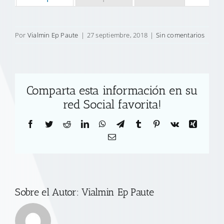
Por
Vialmin Ep Paute
|
27 septiembre, 2018
|
Sin comentarios
Comparta esta información en su
red Social favorita!
Facebook
Twitter
Reddit
LinkedIn
WhatsApp
Telegram
Tumblr
Pinterest
Vk
Xing
Correo
electrónico
Sobre el Autor:
Vialmin Ep Paute