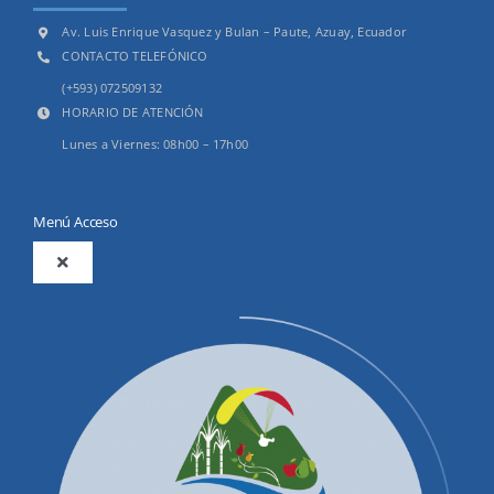
Av. Luis Enrique Vasquez y Bulan – Paute, Azuay, Ecuador
CONTACTO TELEFÓNICO
(+593) 072509132
HORARIO DE ATENCIÓN
Lunes a Viernes: 08h00 – 17h00
Menú Acceso
Toggle
Navigation
2025
Productos y Servicios
Convocatorias Precalificación