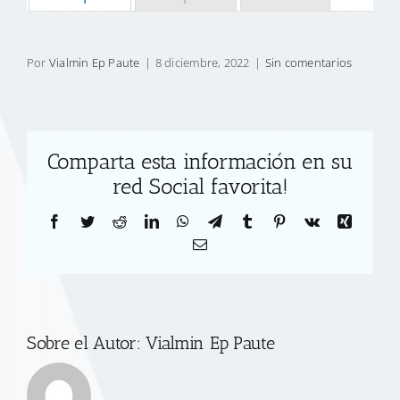
Por
Vialmin Ep Paute
|
8 diciembre, 2022
|
Sin comentarios
Comparta esta información en su
red Social favorita!
Facebook
Twitter
Reddit
LinkedIn
WhatsApp
Telegram
Tumblr
Pinterest
Vk
Xing
Correo
electrónico
Sobre el Autor:
Vialmin Ep Paute