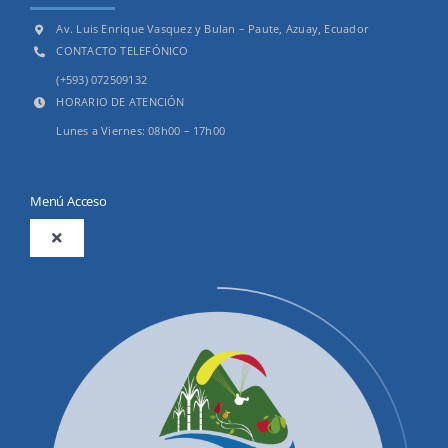
Av. Luis Enrique Vasquez y Bulan – Paute, Azuay, Ecuador
CONTACTO TELEFÓNICO
(+593) 072509132
HORARIO DE ATENCIÓN
Lunes a Viernes: 08h00 – 17h00
Menú Acceso
Toggle
Navigation
2025
Productos y Servicios
Convocatorias Precalificación