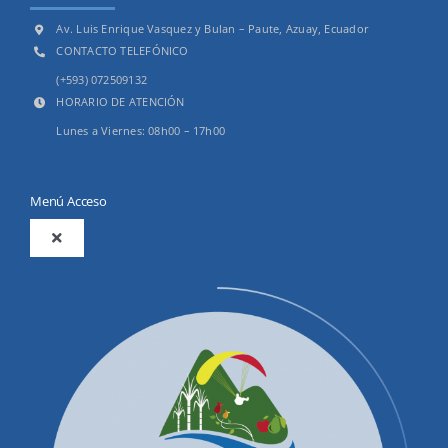
Av. Luis Enrique Vasquez y Bulan – Paute, Azuay, Ecuador
CONTACTO TELEFÓNICO
(+593) 072509132
HORARIO DE ATENCIÓN
Lunes a Viernes: 08h00 – 17h00
Menú Acceso
Toggle
Navigation
2025
Productos y Servicios
Convocatorias Precalificación