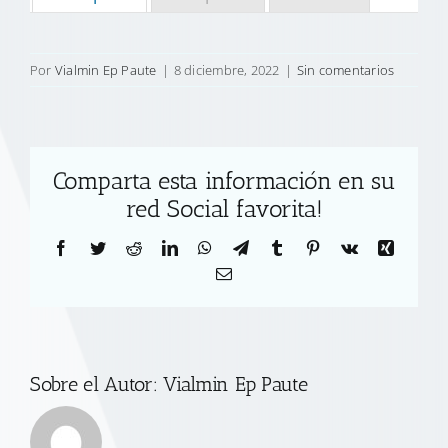
Por
Vialmin Ep Paute
|
8 diciembre, 2022
|
Sin comentarios
Comparta esta información en su
red Social favorita!
Facebook
Twitter
Reddit
LinkedIn
WhatsApp
Telegram
Tumblr
Pinterest
Vk
Xing
Correo
electrónico
Sobre el Autor:
Vialmin Ep Paute