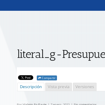
literal_g-Presupue
Compartir
Descripción
Vista previa
Versiones
Por
Vialmin Ep Paute
|
7 enero, 2022
|
Sin comentarios