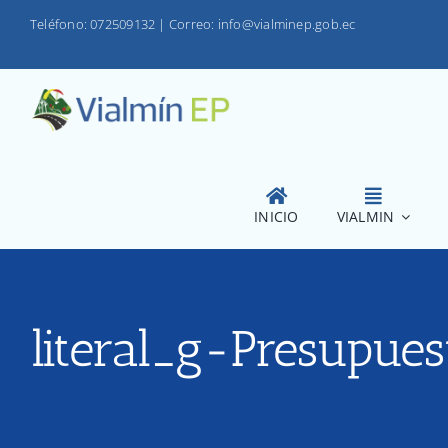
Saltar
Teléfono: 072509132
|
Correo: info@vialminep.gob.ec
al
contenido
INICIO
VIALMIN
literal_g-Presupues