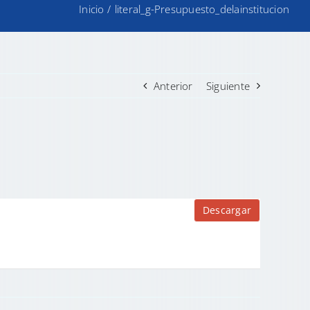
Inicio
/
literal_g-Presupuesto_delainstitucion
Anterior
Siguiente
Descargar