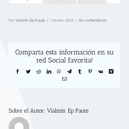
Por
Vialmin Ep Paute
|
7 enero, 2022
|
Sin comentarios
Comparta esta información en su
red Social favorita!
Facebook
Twitter
Reddit
LinkedIn
WhatsApp
Telegram
Tumblr
Pinterest
Vk
Xing
Correo
electrónico
Sobre el Autor:
Vialmin Ep Paute