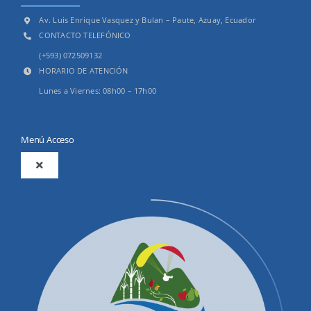
Av. Luis Enrique Vasquez y Bulan – Paute, Azuay, Ecuador
CONTACTO TELEFÓNICO
(+593) 072509132
HORARIO DE ATENCIÓN
Lunes a Viernes: 08h00 – 17h00
Menú Acceso
Toggle
Navigation
2025
Productos y Servicios
Convocatorias Precalificación