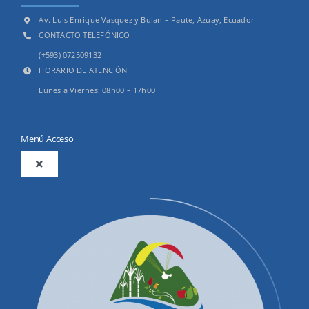
Av. Luis Enrique Vasquez y Bulan – Paute, Azuay, Ecuador
CONTACTO TELEFÓNICO
(+593) 072509132
HORARIO DE ATENCIÓN
Lunes a Viernes: 08h00 – 17h00
Menú Acceso
Toggle
Navigation
2025
Productos y Servicios
Convocatorias Precalificación