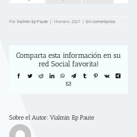
Por
Vialmin Ep Paute
|
14 enero, 2021
|
Sin comentarios
Comparta esta información en su
red Social favorita!
Facebook
Twitter
Reddit
LinkedIn
WhatsApp
Telegram
Tumblr
Pinterest
Vk
Xing
Correo
electrónico
Sobre el Autor:
Vialmin Ep Paute