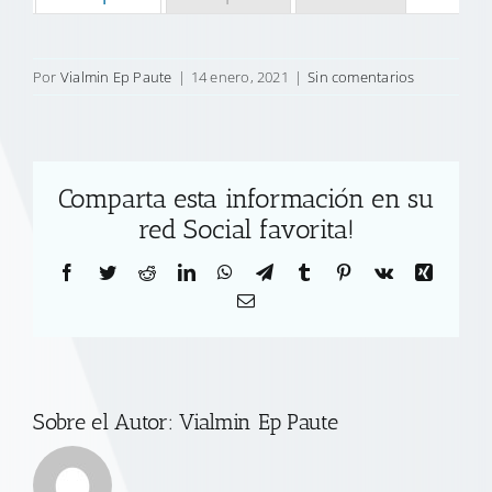
Por
Vialmin Ep Paute
|
14 enero, 2021
|
Sin comentarios
Comparta esta información en su
red Social favorita!
Facebook
Twitter
Reddit
LinkedIn
WhatsApp
Telegram
Tumblr
Pinterest
Vk
Xing
Correo
electrónico
Sobre el Autor:
Vialmin Ep Paute