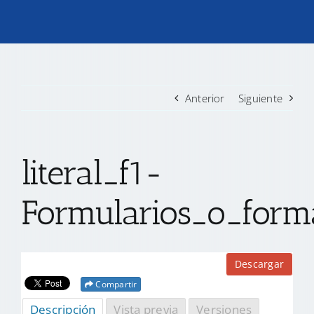
TRANSPARENCIA
CONVOCATORIAS PRECALIFICACIÓN
Anterior
Siguiente
NOTICIAS
literal_f1-
CONTACTO
Formularios_o_forma
Descargar
Compartir
Descripción
Vista previa
Versiones