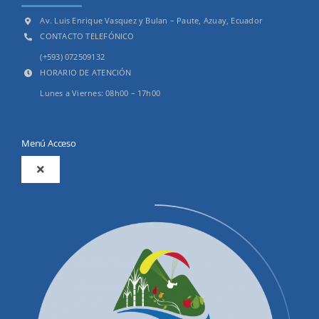
Av. Luis Enrique Vasquez y Bulan – Paute, Azuay, Ecuador
CONTACTO TELEFÓNICO
(+593) 072509132
HORARIO DE ATENCIÓN
Lunes a Viernes: 08h00 – 17h00
Menú Acceso
Toggle
Navigation
2025
Productos y Servicios
Convocatorias Precalificación