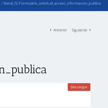
o
/
literal_f2-Formulario_solicitud_acceso_informacion_publica
Anterior
Siguiente
n_publica
Descargar