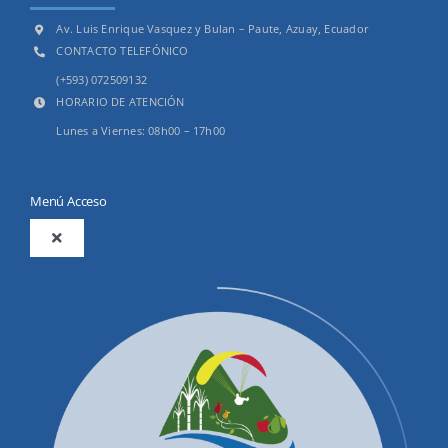
Av. Luis Enrique Vasquez y Bulan – Paute, Azuay, Ecuador
CONTACTO TELEFÓNICO
(+593) 072509132
HORARIO DE ATENCIÓN
Lunes a Viernes: 08h00 – 17h00
Menú Acceso
Toggle
Navigation
2025
Productos y Servicios
Convocatorias Precalificación