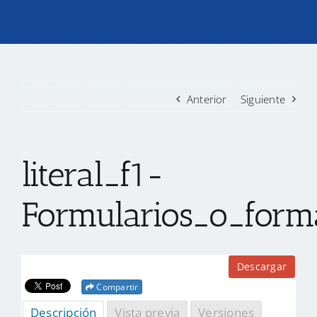
TRANSPARENCIA
CONVOCATORIAS PRECALIFICACIÓN
Anterior
Siguiente
NOTICIAS
literal_f1-
CONTACTO
Formularios_o_forma
Descargar
Compartir
Descripción
Vista previa
Versiones