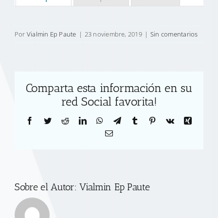
Por
Vialmin Ep Paute
|
23 noviembre, 2019
|
Sin comentarios
Comparta esta información en su
red Social favorita!
Facebook
Twitter
Reddit
LinkedIn
WhatsApp
Telegram
Tumblr
Pinterest
Vk
Xing
Correo
electrónico
Sobre el Autor:
Vialmin Ep Paute