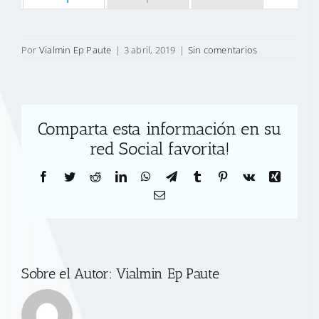
Por
Vialmin Ep Paute
|
3 abril, 2019
|
Sin comentarios
Comparta esta información en su
red Social favorita!
Facebook
Twitter
Reddit
LinkedIn
WhatsApp
Telegram
Tumblr
Pinterest
Vk
Xing
Correo
electrónico
Sobre el Autor:
Vialmin Ep Paute