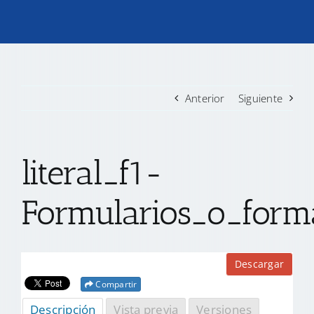
TRANSPARENCIA
CONVOCATORIAS PRECALIFICACIÓN
Anterior
Siguiente
NOTICIAS
literal_f1-
CONTACTO
Formularios_o_form
Descargar
Compartir
Descripción
Vista previa
Versiones