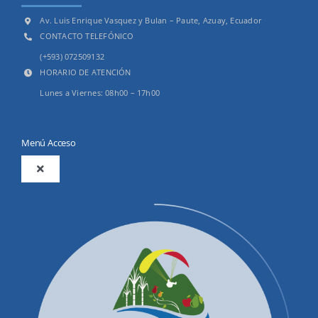
Av. Luis Enrique Vasquez y Bulan – Paute, Azuay, Ecuador
CONTACTO TELEFÓNICO
(+593) 072509132
HORARIO DE ATENCIÓN
Lunes a Viernes: 08h00 – 17h00
Menú Acceso
Toggle
Navigation
2025
Productos y Servicios
Convocatorias Precalificación