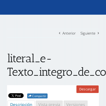
TRANSPARENCIA
CONVOCATORIAS PRECALIFICACIÓN
Anterior
Siguiente
NOTICIAS
literal_e-
CONTACTO
Texto_integro_de_co
Descargar
Compartir
Descripción
Vista previa
Versiones