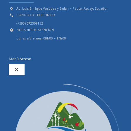
Av. Luis Enrique Vasquez y Bulan – Paute, Azuay, Ecuador
CONTACTO TELEFÓNICO
(+593) 072509132
HORARIO DE ATENCIÓN
Lunes a Viernes: 08h00 – 17h00
Menú Acceso
Toggle
Navigation
2025
Productos y Servicios
Convocatorias Precalificación