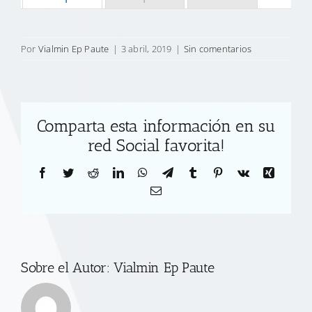
Por
Vialmin Ep Paute
|
3 abril, 2019
|
Sin comentarios
Comparta esta información en su
red Social favorita!
Facebook
Twitter
Reddit
LinkedIn
WhatsApp
Telegram
Tumblr
Pinterest
Vk
Xing
Correo
electrónico
Sobre el Autor:
Vialmin Ep Paute