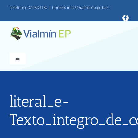
Saltar
Teléfono: 072509132
|
Correo: info@vialminep.gob.ec
al
contenido
Toggle
Navigation
INICIO
VIALMIN
literal_e-
Texto_integro_de_c
PRODUCTOS
LOTAIP