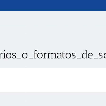
arios_o_formatos_de_so