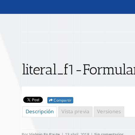
literal_f1-Formul
Compartir
Descripción
Vista previa
Versiones
Por
Vialmin Ep Paute
|
13 abril, 2018
|
Sin comentarios