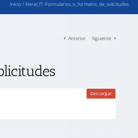
Inicio
/
literal_f1-Formularios_o_formatos_de_solicitudes
Anterior
Siguiente
licitudes
Descargar