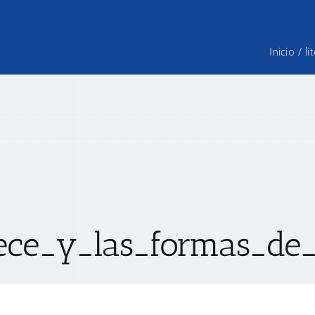
Inicio
/
l
ece_y_las_formas_de_