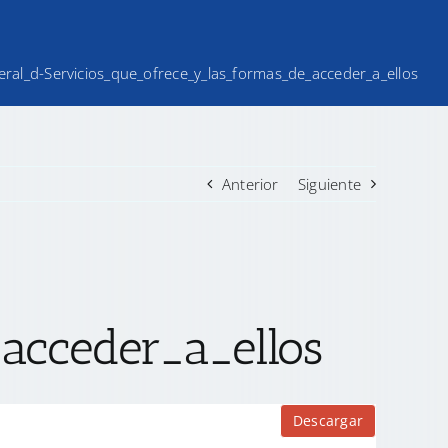
iteral_d-Servicios_que_ofrece_y_las_formas_de_acceder_a_ellos
Anterior
Siguiente
acceder_a_ellos
Descargar