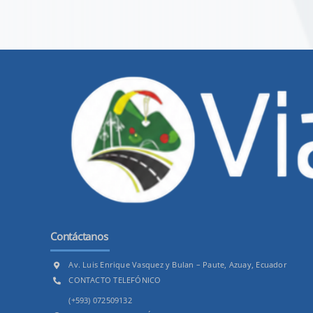
Contáctanos
Av. Luis Enrique Vasquez y Bulan – Paute, Azuay, Ecuador
CONTACTO TELEFÓNICO
(+593) 072509132