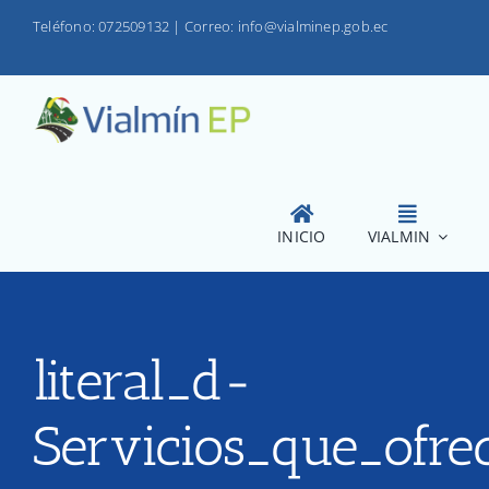
Saltar
Teléfono: 072509132
|
Correo: info@vialminep.gob.ec
al
contenido
INICIO
VIALMIN
literal_d-
Servicios_que_ofre