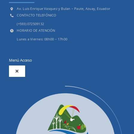
Av. Luis Enrique Vasquez y Bulan – Paute, Azuay, Ecuador
CONTACTO TELEFÓNICO
(+593) 072509132
HORARIO DE ATENCIÓN
Lunes a Viernes: 08h00 – 17h00
Menú Acceso
Toggle
Navigation
2025
Productos y Servicios
Convocatorias Precalificación