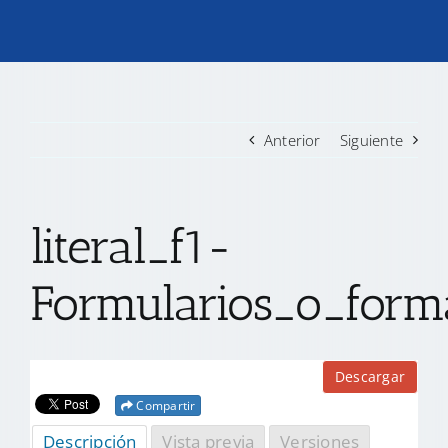
TRANSPARENCIA
CONVOCATORIAS PRECALIFICACIÓN
Anterior
Siguiente
NOTICIAS
literal_f1-
CONTACTO
Formularios_o_forma
Descargar
Compartir
Descripción
Vista previa
Versiones