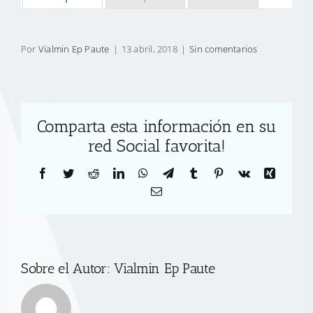
Por
Vialmin Ep Paute
|
13 abril, 2018
|
Sin comentarios
Comparta esta información en su
red Social favorita!
Facebook
Twitter
Reddit
LinkedIn
WhatsApp
Telegram
Tumblr
Pinterest
Vk
Xing
Correo
electrónico
Sobre el Autor:
Vialmin Ep Paute