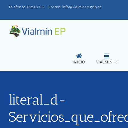
Saltar
Teléfono: 072509132
|
Correo: info@vialminep.gob.ec
al
contenido
INICIO
VIALMIN
literal_d-
Servicios_que_ofre