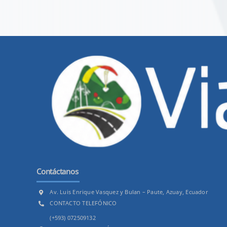
Contáctanos
Av. Luis Enrique Vasquez y Bulan – Paute, Azuay, Ecuador
CONTACTO TELEFÓNICO
(+593) 072509132