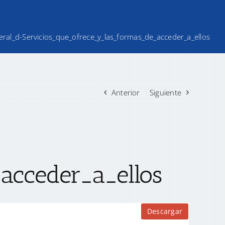
iteral_d-Servicios_que_ofrece_y_las_formas_de_acceder_a_ellos
Anterior
Siguiente
acceder_a_ellos
Descargar