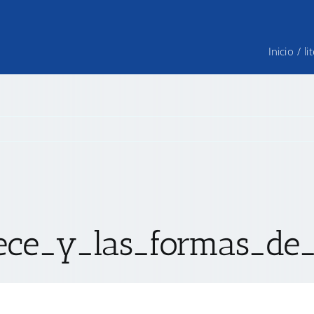
Inicio
/
l
ece_y_las_formas_de_