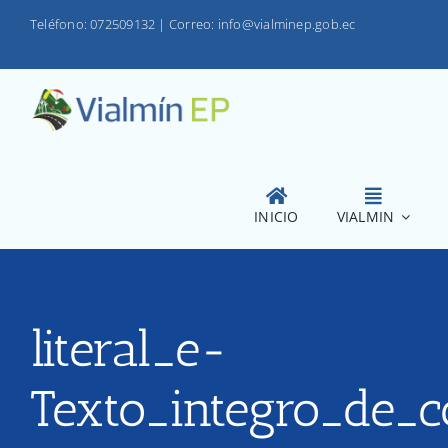
Saltar
Teléfono: 072509132
|
Correo: info@vialminep.gob.ec
al
contenido
INICIO
VIALMIN
literal_e-
Texto_integro_de_c