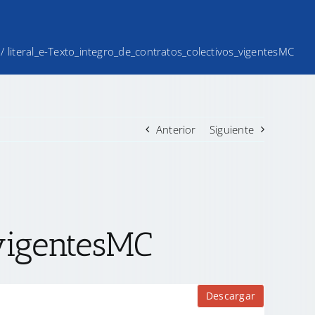
/
literal_e-Texto_integro_de_contratos_colectivos_vigentesMC
Anterior
Siguiente
vigentesMC
Descargar