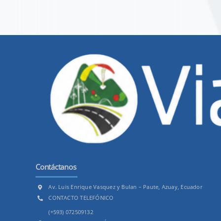
Contáctanos
Av. Luis Enrique Vasquez y Bulan – Paute, Azuay, Ecuador
CONTACTO TELEFÓNICO
(+593) 072509132