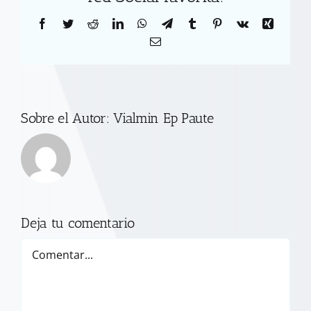
Facebook
Twitter
Reddit
LinkedIn
WhatsApp
Telegram
Tumblr
Pinterest
Vk
Xing
Correo
electrónico
Sobre el Autor:
Vialmin Ep Paute
Deja tu comentario
Comentar