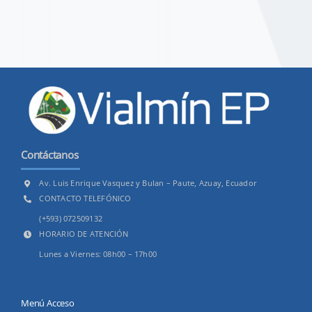
Contáctanos
Av. Luis Enrique Vasquez y Bulan – Paute, Azuay, Ecuador
CONTACTO TELEFÓNICO
(+593) 072509132
HORARIO DE ATENCIÓN
Lunes a Viernes: 08h00 – 17h00
Menú Acceso