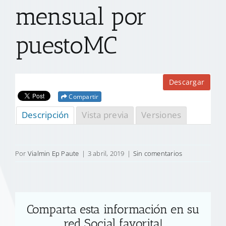
mensual por
puestoMC
Descargar
Compartir
Descripción
Vista previa
Versiones
Por
Vialmin Ep Paute
|
3 abril, 2019
|
Sin comentarios
Comparta esta información en su
red Social favorita!