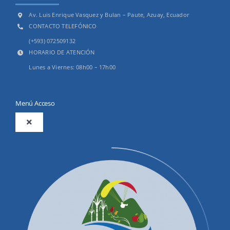
Av. Luis Enrique Vasquez y Bulan – Paute, Azuay, Ecuador
CONTACTO TELEFÓNICO
(+593) 072509132
HORARIO DE ATENCIÓN
Lunes a Viernes: 08h00 – 17h00
Menú Acceso
Toggle
Navigation
2025
Productos y Servicios
Convocatorias Precalificación