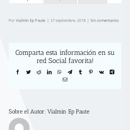
Por
Vialmin Ep Paute
|
27 septiembre, 2018
|
Sin comentarios
Comparta esta información en su
red Social favorita!
Facebook
Twitter
Reddit
LinkedIn
WhatsApp
Telegram
Tumblr
Pinterest
Vk
Xing
Correo
electrónico
Sobre el Autor:
Vialmin Ep Paute