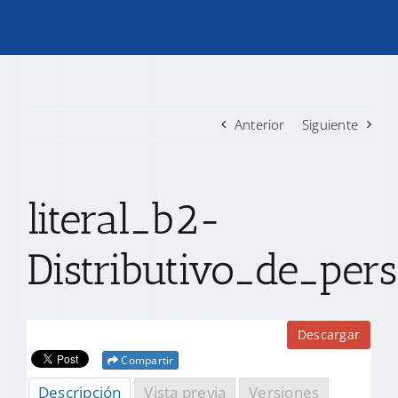
TRANSPARENCIA
CONVOCATORIAS PRECALIFICACIÓN
Anterior
Siguiente
NOTICIAS
literal_b2-
CONTACTO
Distributivo_de_per
Descargar
Compartir
Descripción
Vista previa
Versiones