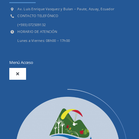
Av. Luis Enrique Vasquez y Bulan – Paute, Azuay, Ecuador
CONTACTO TELEFÓNICO
(+593) 072509132
HORARIO DE ATENCIÓN
Lunes a Viernes: 08h00 – 17h00
Menú Acceso
Toggle
Navigation
2025
Productos y Servicios
Convocatorias Precalificación