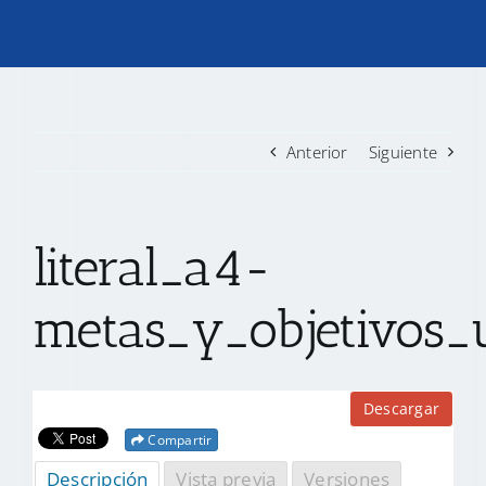
TRANSPARENCIA
CONVOCATORIAS PRECALIFICACIÓN
Anterior
Siguiente
NOTICIAS
literal_a4-
CONTACTO
metas_y_objetivos_u
Descargar
Compartir
Descripción
Vista previa
Versiones