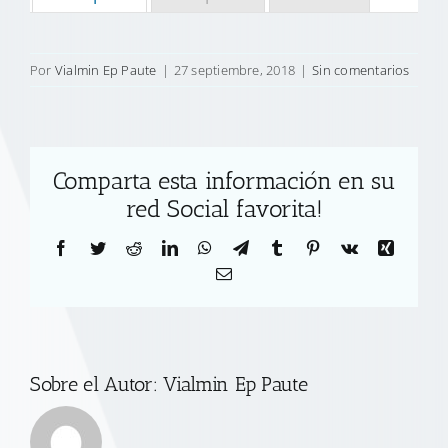
Por
Vialmin Ep Paute
|
27 septiembre, 2018
|
Sin comentarios
Comparta esta información en su
red Social favorita!
Facebook
Twitter
Reddit
LinkedIn
WhatsApp
Telegram
Tumblr
Pinterest
Vk
Xing
Correo
electrónico
Sobre el Autor:
Vialmin Ep Paute