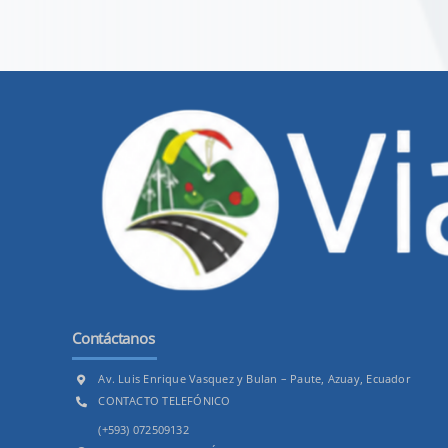
Contáctanos
Av. Luis Enrique Vasquez y Bulan – Paute, Azuay, Ecuador
CONTACTO TELEFÓNICO
(+593) 072509132