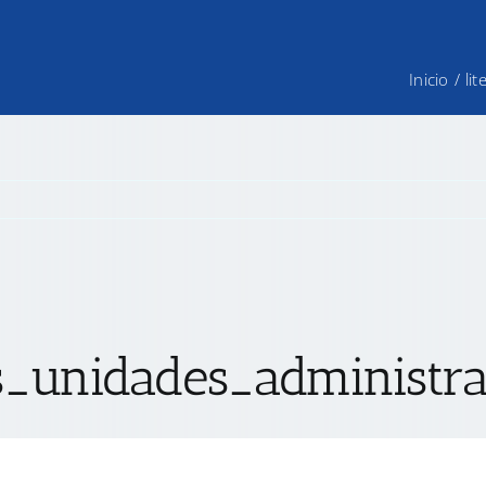
Inicio
/
li
_unidades_administrat