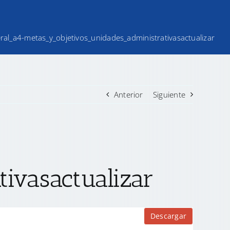
teral_a4-metas_y_objetivos_unidades_administrativasactualizar
Anterior
Siguiente
ivasactualizar
Descargar