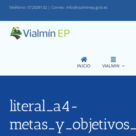
Saltar
Teléfono: 072509132
|
Correo: info@vialminep.gob.ec
al
contenido
INICIO
VIALMIN
literal_a4-
metas_y_objetivos_