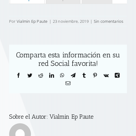
Por
Vialmin Ep Paute
|
23 noviembre, 2019
|
Sin comentarios
Comparta esta información en su
red Social favorita!
Facebook
Twitter
Reddit
LinkedIn
WhatsApp
Telegram
Tumblr
Pinterest
Vk
Xing
Correo
electrónico
Sobre el Autor:
Vialmin Ep Paute