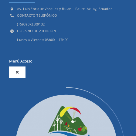
Av. Luis Enrique Vasquez y Bulan – Paute, Azuay, Ecuador
CONTACTO TELEFÓNICO
(+593) 072509132
HORARIO DE ATENCIÓN
Lunes a Viernes: 08h00 – 17h00
Menú Acceso
Toggle
Navigation
2025
Productos y Servicios
Convocatorias Precalificación