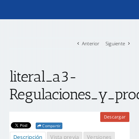
TRANSPARENCIA
CONVOCATORIAS PRECALIFICACIÓN
Anterior
Siguiente
NOTICIAS
literal_a3-
CONTACTO
Regulaciones_y_proc
Descargar
Compartir
Descripción
Vista previa
Versiones