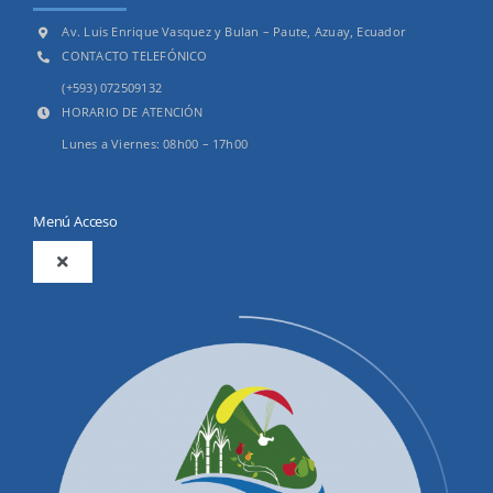
Av. Luis Enrique Vasquez y Bulan – Paute, Azuay, Ecuador
CONTACTO TELEFÓNICO
(+593) 072509132
HORARIO DE ATENCIÓN
Lunes a Viernes: 08h00 – 17h00
Menú Acceso
Toggle
Navigation
2025
Productos y Servicios
Convocatorias Precalificación