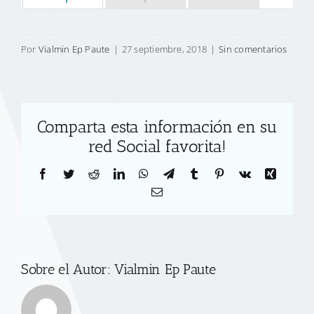
Por
Vialmin Ep Paute
|
27 septiembre, 2018
|
Sin comentarios
Comparta esta información en su
red Social favorita!
Facebook
Twitter
Reddit
LinkedIn
WhatsApp
Telegram
Tumblr
Pinterest
Vk
Xing
Correo
electrónico
Sobre el Autor:
Vialmin Ep Paute