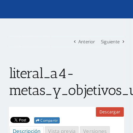
TRANSPARENCIA
CONVOCATORIAS PRECALIFICACIÓN
Anterior
Siguiente
NOTICIAS
literal_a4-
CONTACTO
metas_y_objetivos_u
Descargar
Compartir
Descripción
Vista previa
Versiones