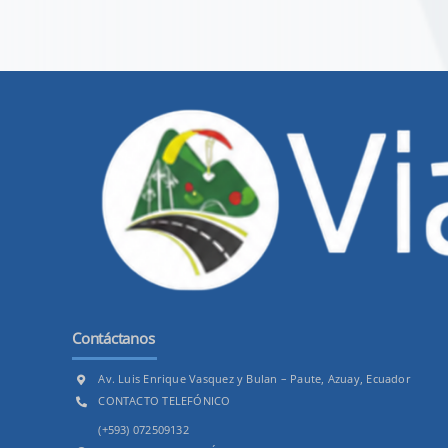
Contáctanos
Av. Luis Enrique Vasquez y Bulan – Paute, Azuay, Ecuador
CONTACTO TELEFÓNICO
(+593) 072509132