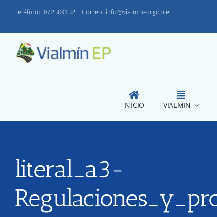
Saltar
Teléfono: 072509132
|
Correo: info@vialminep.gob.ec
al
contenido
INICIO
VIALMIN
literal_a3-
Regulaciones_y_pro