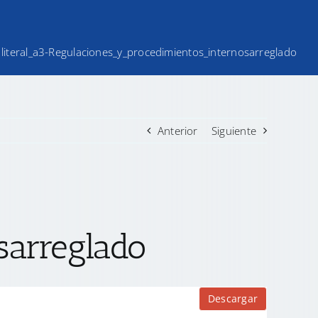
literal_a3-Regulaciones_y_procedimientos_internosarreglado
Anterior
Siguiente
sarreglado
Descargar