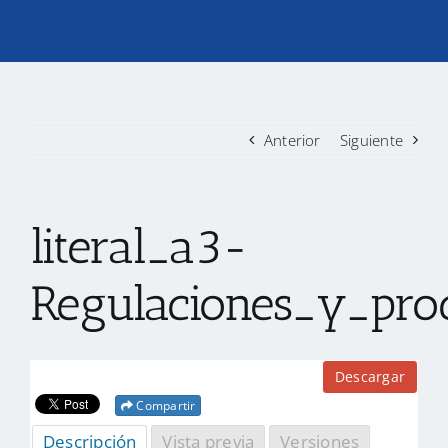
TRANSPARENCIA
CONVOCATORIAS PRECALIFICACIÓN
Anterior
Siguiente
NOTICIAS
literal_a3-
CONTACTO
Regulaciones_y_proc
Descargar
Compartir
Descripción
Vista previa
Versiones