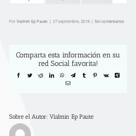
Por
Vialmin Ep Paute
|
27 septiembre, 2018
|
Sin comentarios
Comparta esta información en su
red Social favorita!
Facebook
Twitter
Reddit
LinkedIn
WhatsApp
Telegram
Tumblr
Pinterest
Vk
Xing
Correo
electrónico
Sobre el Autor:
Vialmin Ep Paute