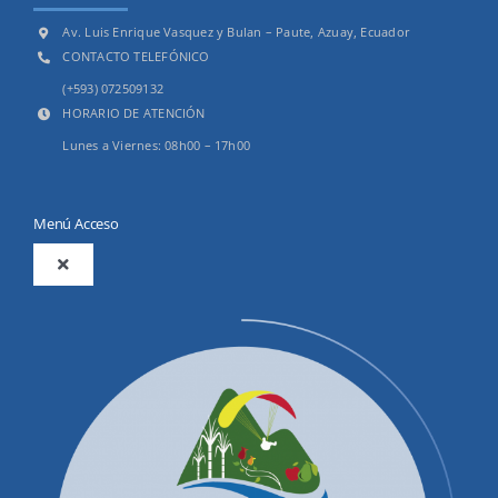
Av. Luis Enrique Vasquez y Bulan – Paute, Azuay, Ecuador
CONTACTO TELEFÓNICO
(+593) 072509132
HORARIO DE ATENCIÓN
Lunes a Viernes: 08h00 – 17h00
Menú Acceso
Toggle
Navigation
2025
Productos y Servicios
Convocatorias Precalificación